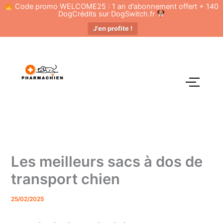
Skip
Code promo WELCOME25 : 1 an d’abonnement offert + 140
DogCrédits sur DogSwitch.fr
to
J'en profite !
content
Les meilleurs sacs à dos de
transport chien
25/02/2025