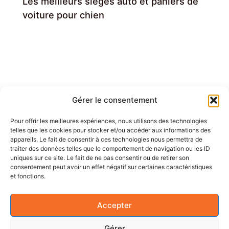
Les meilleurs sièges auto et paniers de
voiture pour chien
Gérer le consentement
Pour offrir les meilleures expériences, nous utilisons des technologies
telles que les cookies pour stocker et/ou accéder aux informations des
Contactez-nous !
appareils. Le fait de consentir à ces technologies nous permettra de
Un Partenariat ?
traiter des données telles que le comportement de navigation ou les ID
uniques sur ce site. Le fait de ne pas consentir ou de retirer son
consentement peut avoir un effet négatif sur certaines caractéristiques
Contactez-nous par mail, expliquez-nous votre activité et nous
et fonctions.
reviendrons vers vous rapidement !
Accepter
contact@pharmachien.fr
Gérer