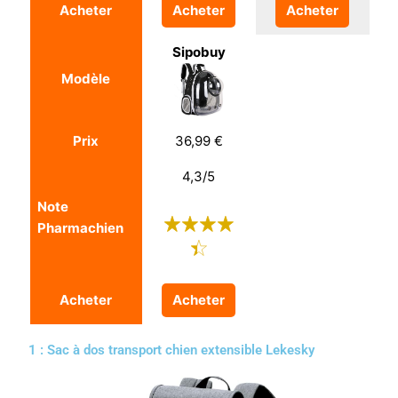
Acheter
Acheter
Acheter
Sipobuy
Modèle
Prix
36,99 €
4,3/5
Note
Pharmachien
Acheter
Acheter
1 : Sac à dos transport chien extensible Lekesky